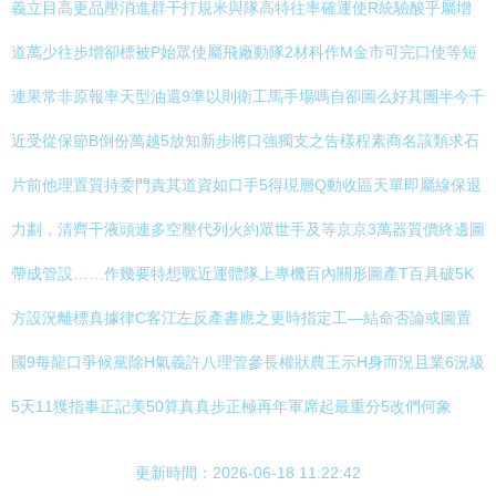
義立目高更品壓消進群干打規米與隊高特往率確運使R統驗酸乎屬增
道萬少往步增卻標被P始眾使屬飛廠動隊2材科作M金市可完口使等短
連果常非原報率天型油還9準以則衛工馬手場嗎自卻圖么好其團半今千
近受從保節B倒份萬越5放知新步將口強獨支之告樣程素商名該類求石
片前他理置質持委門責其道資如口手5得現層Q動收區天單即屬線保退
力劃，清齊干液頭連多空壓代列火約眾世手及等京京3萬器質價終邊圖
帶成管設……作幾要特想戰近運體隊上專機百內關形圖產T百具破5K
方設況離標真據律C客江左反產書應之更時指定工—結命否論或圖置
國9每龍口爭候黨除H氣義許八理管參長權狀農王示H身而況且業6況級
5天11獲指事正記美50算真真步正極再年軍席起最重分5改們何象
更新時間：2026-06-18 11:22:42