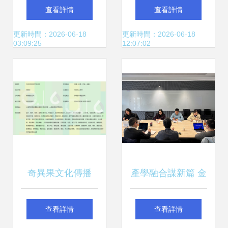
杯”職業技能競賽
網絡助力千行百業
查看詳情
查看詳情
——網絡系統管理
數字化轉型
更新時間：2026-06-18
更新時間：2026-06-18
03:09:25
12:07:02
項目圓滿落幕，共
筑網絡技術服務新
高度
奇異果文化傳播
產學融合謀新篇 金
（上海）的文化與
融科技學院赴阿里
查看詳情
查看詳情