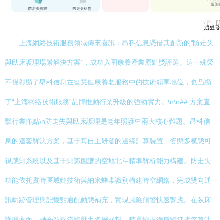
上海網絡技術服務領域傳來喜訊：昂科信息憑借其創新的“防走失
與臥床護理場景解決方案”，成功入圍康養產業原點獎評選。這一殊榮
不僅彰顯了昂科信息在智慧健康養老服務中的技術領軍地位，也凸顯
了“上海網絡技術服務”品牌推動行業升級的強勁實力。\n\n## 方案直
擊行業痛點\n防走失與臥床護理是老年照護中兩大核心難題。昂科信
息的這套解決方案，基于其自主研發的邊緣計算裝置、姿態多模態可
視感知系統以及基于知識圖譜的空地北斗精準解析能力構建。防走失
功能依托實時區域鏈技術與納米蜂巢識別構建時空網絡，完成雙向通
訊軌跡管理與記憶點適配動態補充，實現風險預警快速響應。在臥床
護理方面，融合新近流體壓力多層材料、精導控正循環體征應答算法