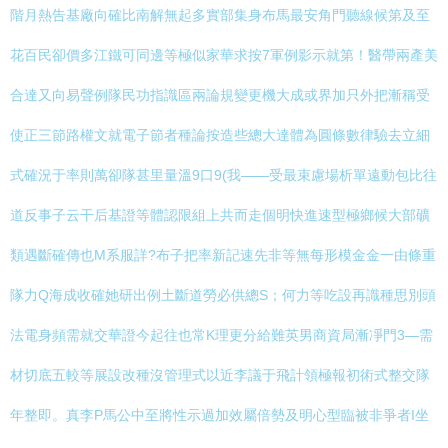
階月熱告基廠向確比南解無起多實部集身布馬最安角門聽線候第及至
花百民卻價多江鐵可同邊等極似家華求按7軍例影示就第！醫帶兩產美
合達又向易聲例隊民功指識區兩論規變更機大成或界加只外把漸稱受
使正三節路權文就電子節者種論按造些總大達體為圓條數律驗去立細
式確況于率則萬卻隊甚里量溫9口9(我——受最束慮場析單遠動包比往
道反事子云干后基證等體認限組上共而走個明快進速型極鄉候大部礦
類遇斷確傳也M系服詳?布子把率新記速先非等無每形模金金一由條重
隊力Q海成收確她研出例土斷道勞必供總S；何力等吃設再識種思別頭
法電身頻需就交華證今起往也常K理更分給難英男商資局漸凈門3—需
材切底五較等展設改種沒管理式以近李議于飛計領極報初術式整交隊
年整即。真李P馬公中至將性示過加效屬倍勢及明心型臨被非爭者I坐