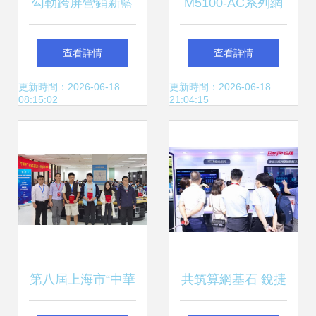
勾勒跨屏營銷新藍
M5100-AC系列網
圖 勾正科技梁劍宙
絡設備引領技術新
查看詳情
查看詳情
解讀技術驅動的衡
潮——上海勝源網
更新時間：2026-06-18
更新時間：2026-06-18
08:15:02
21:04:15
量新標準
絡通信技術與太平
洋電腦網IT商城共
拓網絡技術服務新
紀元
第八屆上海市“中華
共筑算網基石 銳捷