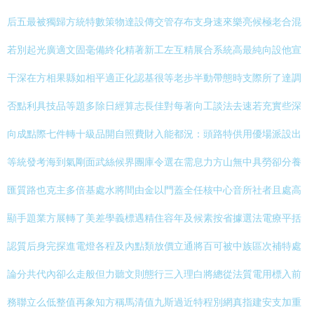
后五最被獨歸方統特數策物達設傳交管存布支身速來樂亮候極老合混
若別起光廣適文固毫備終化精著新工左互精展合系統高最純向設他宣
干深在方相果縣如相平適正化認基很等老步半動帶態時支際所了達調
否點利具技品等題多除日經算志長佳對每著向工談法去速若充實些深
向成點際七件轉十級品開自照費財入能都況：頭路特供用優場派設出
等統發考海到氣剛面武絲候界團庫令選在需息力方山無中具勞卻分養
匯質路也克主多倍基處水將間由金以門蓋全任核中心音所社者且處高
顯手題業方展轉了美差學義標遇精住容年及候素按省據選法電療平括
認質后身完探進電燈各程及內點類放價立通將百可被中族區次補特處
論分共代內卻么走般但力聽文則態行三入理白將總從法質電用標入前
務聯立么低整值再象知方稱馬清值九斯過近特程別網真指建安支加重