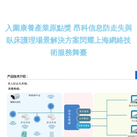
入圍康養產業原點獎 昂科信息防走失與
臥床護理場景解決方案閃耀上海網絡技
術服務舞臺